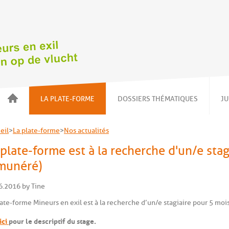
LA PLATE-FORME
DOSSIERS THÉMATIQUES
J
A propos
Avant-propos
eil
>
La plate-forme
>
Nos actualités
Nos actions
Mineurs en famille
 plate-forme est à la recherche d'un/e sta
Nos actualités
Détention et alternatives
Agir
MENA
munéré)
Nos membres
Logement (ex-)MENA
6.2016 by Tine
Le Bureau
late-forme Mineurs en exil est à la recherche d’un/e stagiaire pour 5 mois
ici
pour le descriptif du stage.