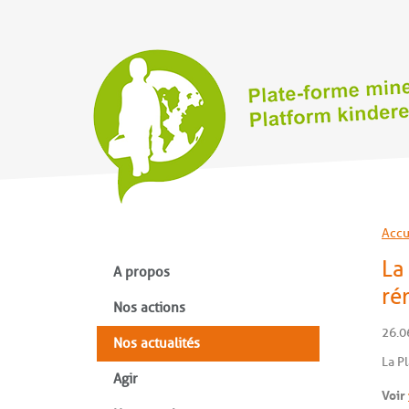
Accu
La
A propos
ré
Nos actions
26.0
Nos actualités
La P
Agir
Voir