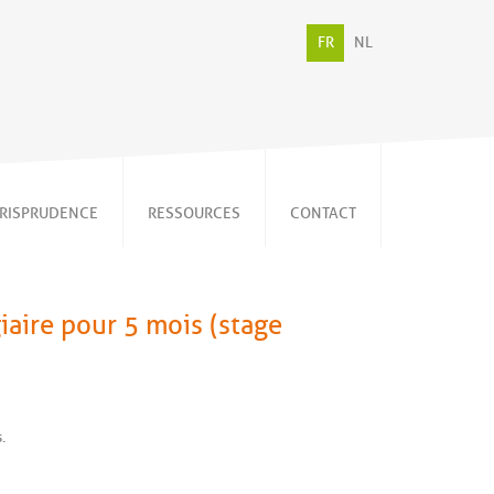
FR
NL
URISPRUDENCE
RESSOURCES
CONTACT
Vidéos
Communiqués de
presse
giaire pour 5 mois (stage
Publications
Mémorandum
Newsletters
Contacts utiles
.