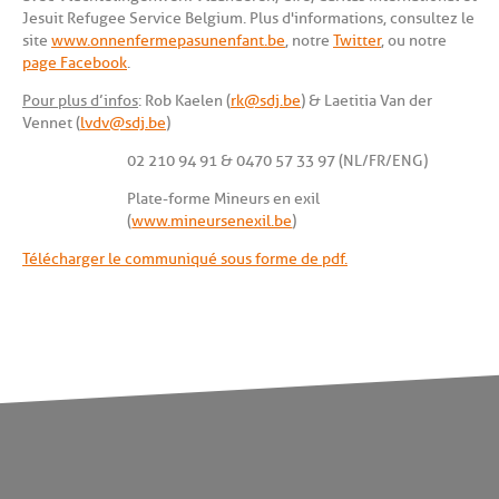
Jesuit Refugee Service Belgium. Plus d'informations, consultez le
site
www.onnenfermepasunenfant.be
, notre
Twitter
, ou notre
page Facebook
.
Pour plus d’infos
: Rob Kaelen (
rk@sdj.be
) & Laetitia Van der
Vennet (
lvdv@sdj.be
)
02 210 94 91 & 0470 57 33 97 (NL/FR/ENG)
Plate-forme Mineurs en exil
(
www.mineursenexil.be
)
Télécharger le communiqué sous forme de pdf.