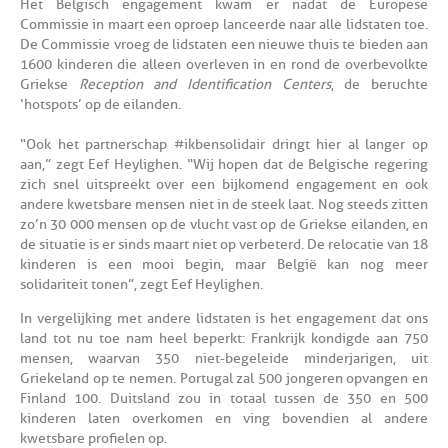
Het Belgisch engagement kwam er nadat de Europese
Commissie in maart een oproep lanceerde naar alle lidstaten toe.
De Commissie vroeg de lidstaten een nieuwe thuis te bieden aan
1600 kinderen die alleen overleven in en rond de overbevolkte
Griekse
Reception and Identification Centers
, de beruchte
‘hotspots’ op de eilanden.
“Ook het partnerschap #ikbensolidair dringt hier al langer op
aan,” zegt Eef Heylighen. “Wij hopen dat de Belgische regering
zich snel uitspreekt over een bijkomend engagement en ook
andere kwetsbare mensen niet in de steek laat. Nog steeds zitten
zo’n 30 000 mensen op de vlucht vast op de Griekse eilanden, en
de situatie is er sinds maart niet op verbeterd. De relocatie van 18
kinderen is een mooi begin, maar België kan nog meer
solidariteit tonen”, zegt Eef Heylighen.
In vergelijking met andere lidstaten is het engagement dat ons
land tot nu toe nam heel beperkt: Frankrijk kondigde aan 750
mensen, waarvan 350 niet-begeleide minderjarigen, uit
Griekeland op te nemen. Portugal zal 500 jongeren opvangen en
Finland 100. Duitsland zou in totaal tussen de 350 en 500
kinderen laten overkomen en ving bovendien al andere
kwetsbare profielen op.