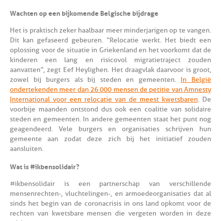
Wachten op een bijkomende Belgische bijdrage
Het is praktisch zeker haalbaar meer minderjarigen op te vangen.
Dit kan gefaseerd gebeuren. “Relocatie werkt. Het biedt een
oplossing voor de situatie in Griekenland en het voorkomt dat de
kinderen een lang en risicovol migratietraject zouden
aanvatten”, zegt Eef Heylighen. Het draagvlak daarvoor is groot,
zowel bij burgers als bij steden en gemeenten.
In België
ondertekenden meer dan 26 000 mensen de petitie van Amnesty
International voor een relocatie van de meest kwetsbaren
. De
voorbije maanden ontstond dus ook een coalitie van solidaire
steden en gemeenten. In andere gemeenten staat het punt nog
geagendeerd. Vele burgers en organisaties schrijven hun
gemeente aan zodat deze zich bij het initiatief zouden
aansluiten.
Wat is #ikbensolidair?
#ikbensolidair is een partnerschap van verschillende
mensenrechten-, vluchtelingen-, en armoedeorganisaties dat al
sinds het begin van de coronacrisis in ons land opkomt voor de
rechten van kwetsbare mensen die vergeten worden in deze