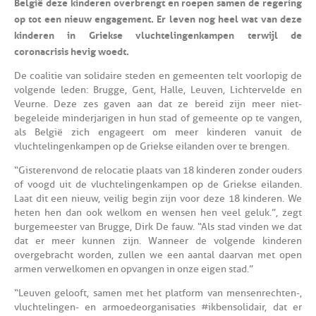
België deze kinderen overbrengt en roepen samen de regering
op tot een nieuw engagement. Er leven nog heel wat van deze
kinderen in Griekse vluchtelingenkampen terwijl de
coronacrisis hevig woedt.
De coalitie van solidaire steden en gemeenten telt voorlopig de
volgende leden: Brugge, Gent, Halle, Leuven, Lichtervelde en
Veurne. Deze zes gaven aan dat ze bereid zijn meer niet-
begeleide minderjarigen in hun stad of gemeente op te vangen,
als België zich engageert om meer kinderen vanuit de
vluchtelingenkampen op de Griekse eilanden over te brengen.
“Gisteren vond de relocatie plaats van 18 kinderen zonder ouders
of voogd uit de vluchtelingenkampen op de Griekse eilanden.
Laat dit een nieuw, veilig begin zijn voor deze 18 kinderen. We
heten hen dan ook welkom en wensen hen veel geluk.”, zegt
burgemeester van Brugge, Dirk De fauw. “Als stad vinden we dat
dat er meer kunnen zijn. Wanneer de volgende kinderen
overgebracht worden, zullen we een aantal daarvan met open
armen verwelkomen en opvangen in onze eigen stad.”
“Leuven gelooft, samen met het platform van mensenrechten-,
vluchtelingen- en armoedeorganisaties #ikbensolidair, dat er