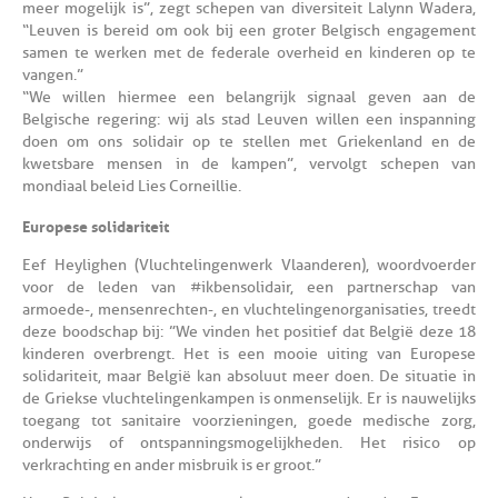
meer mogelijk is”, zegt schepen van diversiteit Lalynn Wadera,
“Leuven is bereid om ook bij een groter Belgisch engagement
samen te werken met de federale overheid en kinderen op te
vangen.”
“We willen hiermee een belangrijk signaal geven aan de
Belgische regering: wij als stad Leuven willen een inspanning
doen om ons solidair op te stellen met Griekenland en de
kwetsbare mensen in de kampen”, vervolgt schepen van
mondiaal beleid Lies Corneillie.
Europese solidariteit
Eef Heylighen (Vluchtelingenwerk Vlaanderen), woordvoerder
voor de leden van #ikbensolidair, een partnerschap van
armoede-, mensenrechten-, en vluchtelingenorganisaties, treedt
deze boodschap bij: ”We vinden het positief dat België deze 18
kinderen overbrengt. Het is een mooie uiting van Europese
solidariteit, maar België kan absoluut meer doen. De situatie in
de Griekse vluchtelingenkampen is onmenselijk. Er is nauwelijks
toegang tot sanitaire voorzieningen, goede medische zorg,
onderwijs of ontspanningsmogelijkheden. Het risico op
verkrachting en ander misbruik is er groot.”