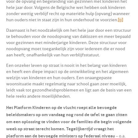
voor de opvang en begeleiding van gezinnen met kinderen het
hele jaar door. Volgens de Belgische wet hebben ook kinderen
zonder wettig verblijf recht op materiële hulp (opvang) wanneer
hun ouders niet in staat zijn in hun onderhoud te voorzien.
[ii]
Daarnaast is het noodzakelijk om het hele jaar door een structuur
te behouden voor de noodopvang van daklozen en meer bepaald
voor gezinnen met minderjarige kinderen. Deze structuur voor
noodopvang moet toegankelijk zijn voor iedereen die er nood
aan heeft; onafhankelijk van hun verblijfsstatuut.
Een onzeker leven op straat is nooit in het belang van kinderen
en heeft een diepe impact op de ontwikkeling en het algemeen
welzijn van kinderen en hun ouders. Een onaangepaste
woonsituatie maakt regelmatig naar school gaan zeer moeilijk,
leidt vaak tot gezondheidsproblemen en ligt aan de basis van een
hele reeks andere moeilijkheden.
Het Platform Kinderen op de vlucht roept alle bevoegde
beleidsmakers op om vandaag nog rond de tafel te gaan zitten
om een oplossing te vinden voor de families die begin volgende
week op straat terecht komen. Tegelijkertijd vraagt het
platform aan de bevoegde ministers op federaal niveau
– o.a.