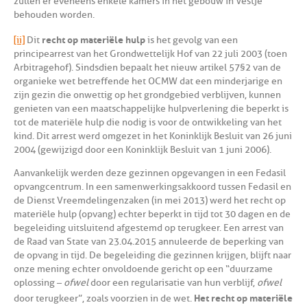
zullen er eveneens enkele kamers in het gebouw in Vestje
behouden worden.
recht op materiële hulp
[ii]
Dit
is het gevolg van een
principearrest van het Grondwettelijk Hof van 22 juli 2003 (toen
Arbitragehof). Sindsdien bepaalt het nieuw artikel 57§2 van de
organieke wet betreffende het OCMW dat een minderjarige en
zijn gezin die onwettig op het grondgebied verblijven, kunnen
genieten van een maatschappelijke hulpverlening die beperkt is
tot de materiële hulp die nodig is voor de ontwikkeling van het
kind. Dit arrest werd omgezet in het Koninklijk Besluit van 26 juni
2004 (gewijzigd door een Koninklijk Besluit van 1 juni 2006).
Aanvankelijk werden deze gezinnen opgevangen in een Fedasil
opvangcentrum. In een samenwerkingsakkoord tussen Fedasil en
de Dienst Vreemdelingenzaken (in mei 2013) werd het recht op
materiële hulp (opvang) echter beperkt in tijd tot 30 dagen en de
begeleiding uitsluitend afgestemd op terugkeer. Een arrest van
de Raad van State van 23.04.2015 annuleerde de beperking van
de opvang in tijd. De begeleiding die gezinnen krijgen, blijft naar
onze mening echter onvoldoende gericht op een “duurzame
oplossing –
ofwel
door een regularisatie van hun verblijf,
ofwel
Het recht op materiële
door terugkeer”, zoals voorzien in de wet.