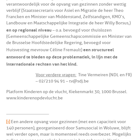
verantwoordelijk voor de opvang van gezinnen zonder wettig
verblijf (Staatssecretaris voor Asiel en Migratie de heer Theo
Francken en Minister van Middenstand, Zelfstandigen, KMO’s,
Landbouw en Maatschappelijke Integratie de heer Willy Borsus,)
en op regionaal niveau
– o.a. bevoegd voor thuislozen
(Gemeenschappelijke Gemeenschapscommissie en Minister van
de Brusselse Hoofdstedelijke Regering, bevoegd voor
een structureel
Huisvesting mevrouw Céline Fremault)
antwoord te bieden op deze problematiek, in lijn met de
internationale rechten van het kind.
Voor verdere vragen:
Tine Vermeiren (NDL en FR)
– 02/210 94 91 – tv@sdj.be
Platform Kinderen op de vlucht, Kiekenmarkt 30, 1000 Brussel.
www.kinderenopdevlucht.be
[i]
Een andere opvang voor gezinnen (met een capaciteit voor
140 personen), georganiseerd door Samusocial in Woluwe, blijft
wel verder open, maar is momenteel reeds overbezet. Mogelijks