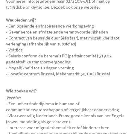
Voor meer info: telefoneer naar 02/210.94.91 of mail op
tv@sdj.be of kf@sdj.be. Bezoek ook onze website.
Wat bieden wij?
- Een boeiende en inspirerende werkomgeving
- Gevarieerde en afwisselende verantwoordelijkheden
- Contract van bepaalde duur (één jaar), met mogelijkheid tot
verlenging (afhankelijk van subsidies)
- Voltijds
- Salaris conform de barema’s PC (paritair comité) 319.02,
gedeeltelijke transportvergoeding
- Mogelijkheid tot 10 dagen vorming
- Locatie: centrum Brussel, Kiekenmarkt 30, 1000 Brussel
Wie zoeken wij?
Vereist:
- Een universitair diploma in humane of
communicatiewetenschappen of vergelijkbaar door ervaring
- Vlot tweetalig Nederlands-Frans; goede kennis van het Engels
(zowel mondeling als geschreven)
- Interesse voor migratiethematiek en/of kinderrechten
- Flexibiliteit en capaciteit om verschillende projecten simultaan